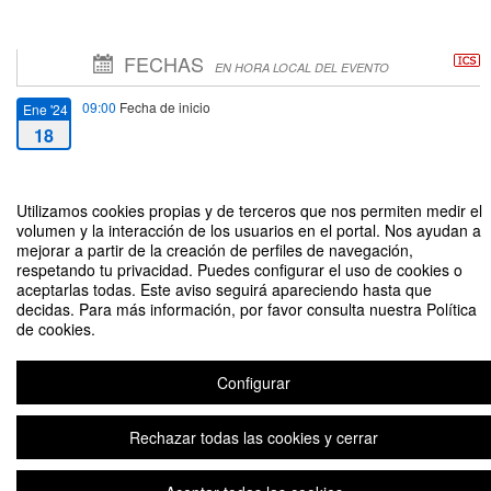
FECHAS
EN HORA LOCAL DEL EVENTO
09:00
Fecha de inicio
Ene '24
18
12:00
Fecha de fin
Ene '24
18
Utilizamos cookies propias y de terceros que nos permiten medir el
volumen y la interacción de los usuarios en el portal. Nos ayudan a
mejorar a partir de la creación de perfiles de navegación,
respetando tu privacidad. Puedes configurar el uso de cookies o
aceptarlas todas. Este aviso seguirá apareciendo hasta que
decidas. Para más información, por favor consulta nuestra Política
de cookies.
Propiedad Intelectual: Protección de los Resultados de Investigación
Organizado por Dirección de Innovación - Vicerrectoría de Innovación
Configurar
Rechazar todas las cookies y cerrar
Aviso legal
|
Contacto
Plataforma de organización de eventos Symposium
Copyright © 2026