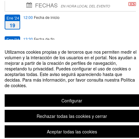
FECHAS
EN HORA LOCAL DEL EVENTO
12:00
Fecha de inicio
Ene '24
19
13:30
Fecha de fin
Ene '24
19
Utilizamos cookies propias y de terceros que nos permiten medir el
volumen y la interacción de los usuarios en el portal. Nos ayudan a
mejorar a partir de la creación de perfiles de navegación,
respetando tu privacidad. Puedes configurar el uso de cookies o
aceptarlas todas. Este aviso seguirá apareciendo hasta que
decidas. Para más información, por favor consulta nuestra Política
PRESENTACIÓN LIBRO TRIBU DE LA PALABRA, AUTOR THEODORO
de cookies.
ELSSACA
Organizado por Dirección de Extensión
Configurar
Rechazar todas las cookies y cerrar
Aviso legal
|
Contacto
Plataforma de organización de eventos Symposium
Copyright © 2026
Aceptar todas las cookies