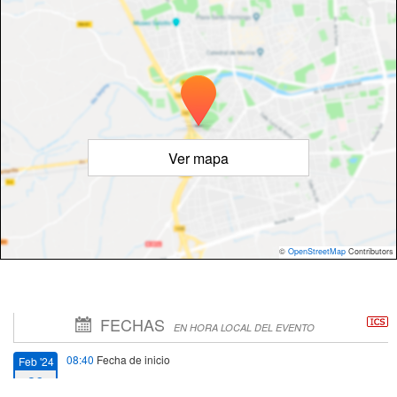
Ver mapa
©
OpenStreetMap
Contributors
FECHAS
EN HORA LOCAL DEL EVENTO
08:40
Fecha de inicio
Feb '24
26