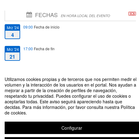
FECHAS
EN HORA LOCAL DEL EVENTO
09:00
Fecha de inicio
Mrz '24
4
17:00
Fecha de fin
Mrz '24
21
Utilizamos cookies propias y de terceros que nos permiten medir el
volumen y la interacción de los usuarios en el portal. Nos ayudan a
mejorar a partir de la creación de perfiles de navegación,
Talleres de Desarrollo Docente
respetando tu privacidad. Puedes configurar el uso de cookies o
Organizado por Academia Docente de la Vicerrectoría de Pregrado
aceptarlas todas. Este aviso seguirá apareciendo hasta que
decidas. Para más información, por favor consulta nuestra Política
de cookies.
Aviso legal
|
Contacto
Plataforma de organización de eventos Symposium
Copyright © 2026
Configurar