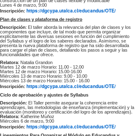
construcción de un plan de clases flexible y modificable
Lunes 4 de marzo, 9:00
https://dgcypa.utalca.cl/educandus/OTE/
Inscripción:
Plan de clases y plataforma de registro
Descripción
: El taller aborda la relevancia del plan de clases y los
componentes que incluye, de tal modo que permita organizar
explícitamente las diversas sesiones en función del cumplimiento
del Syllabus y el logro de los saberes declarados. Asimismo, se
presenta la nueva plataforma de registro que ha sido desarrollada
para cargar el plan de clases, detallando los pasos a seguir y las
funcionalidades que ofrece.
Relatora
: Natalia Grandon
Martes 12 de marzo Horario: 11.00 - 12.00
Martes 12 de marzo Horario: 15.00-16.00
Miércoles 13 de marzo Horario: 9.00 - 10.00
Miércoles 13 de marzo Horario: 15.00 - 16.00
https://dgcypa.utalca.cl/educandus/OTE/
Inscripción:
Ciclo de aprobación y ajustes de Syllabus
Descripción:
El Taller permite asegurar la coherencia entre
aprendizajes, las metodologías de enseñanza (implementación) y la
evaluación (monitoreo y certificación del logro de los aprendizajes).
Relatora:
Katherine Muñoz
Miércoles 6 de marzo, 9:00
https://dgcypa.utalca.cl/educandus/OTE/
Inscripción:
Lineamientos Para Organizar el Módulo en Educandus y