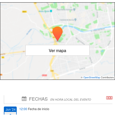
Ver mapa
©
OpenStreetMap
Contributors
FECHAS
EN HORA LOCAL DEL EVENTO
12:00
Fecha de inicio
Jun '24