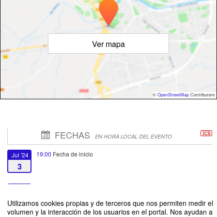
Ver mapa
©
OpenStreetMap
Contributors
FECHAS
EN HORA LOCAL DEL EVENTO
19:00
Fecha de inicio
Jul '24
3
19:00
Fecha de fin
Jul '24
24
Utilizamos cookies propias y de terceros que nos permiten medir el
volumen y la interacción de los usuarios en el portal. Nos ayudan a