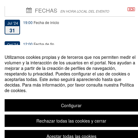
FECHAS
EN HORA LOCAL DEL EVENTO
19:00
Fecha de inicio
Jul '24
31
12:00
Fecha de fin
Oct '24
8
Utilizamos cookies propias y de terceros que nos permiten medir el
volumen y la interacción de los usuarios en el portal. Nos ayudan a
mejorar a partir de la creación de perfiles de navegación,
respetando tu privacidad. Puedes configurar el uso de cookies o
aceptarlas todas. Este aviso seguirá apareciendo hasta que
decidas. Para más información, por favor consulta nuestra Política
Inauguración Muestra de Alumnos de Pintura y Grabado, Taller
de cookies.
ARTIMAULE
Organizado por Dirección de Extensión Cultural-Artística
Configurar
Rechazar todas las cookies y cerrar
Aviso legal
|
Contacto
Plataforma de organización de eventos Symposium
Copyright © 2026
Aceptar todas las cookies