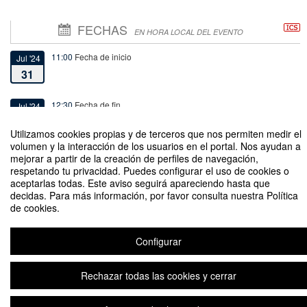
FECHAS
EN HORA LOCAL DEL EVENTO
11:00
Fecha de inicio
Jul '24
31
12:30
Fecha de fin
Jul '24
31
Utilizamos cookies propias y de terceros que nos permiten medir el
volumen y la interacción de los usuarios en el portal. Nos ayudan a
mejorar a partir de la creación de perfiles de navegación,
respetando tu privacidad. Puedes configurar el uso de cookies o
aceptarlas todas. Este aviso seguirá apareciendo hasta que
decidas. Para más información, por favor consulta nuestra Política
Lanzamiento del “VI Congreso Chileno de Costos y Gestión” ONLINE
de cookies.
Organizado por Comunicaciones FEN y Escuela de Auditoría y Control de
Gestión
Configurar
Rechazar todas las cookies y cerrar
Aviso legal
|
Contacto
Plataforma de organización de eventos Symposium
Copyright © 2026