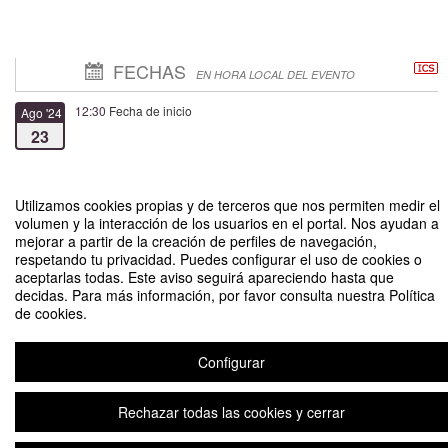
FECHAS
EN HORA LOCAL DEL EVENTO
12:30
Fecha de inicio
Ago '24
23
12:30
Fecha de fin
Oct '24
30
Utilizamos cookies propias y de terceros que nos permiten medir el
volumen y la interacción de los usuarios en el portal. Nos ayudan a
mejorar a partir de la creación de perfiles de navegación,
respetando tu privacidad. Puedes configurar el uso de cookies o
aceptarlas todas. Este aviso seguirá apareciendo hasta que
decidas. Para más información, por favor consulta nuestra Política
de cookies.
Inauguración exposición “Cuando acabe todo”, Palito Wood
Organizado por Dirección de Extensión Cultural-Artística
Configurar
Rechazar todas las cookies y cerrar
Aviso legal
|
Contacto
Plataforma de organización de eventos Symposium
Copyright © 2026