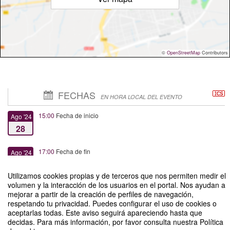
©
OpenStreetMap
Contributors
FECHAS
EN HORA LOCAL DEL EVENTO
15:00
Fecha de inicio
Ago '24
28
17:00
Fecha de fin
Ago '24
28
Utilizamos cookies propias y de terceros que nos permiten medir el
volumen y la interacción de los usuarios en el portal. Nos ayudan a
mejorar a partir de la creación de perfiles de navegación,
respetando tu privacidad. Puedes configurar el uso de cookies o
aceptarlas todas. Este aviso seguirá apareciendo hasta que
decidas. Para más información, por favor consulta nuestra Política
Jornadas de Investigación Doctorado en Psicología: Proyecto de Tesis en 10