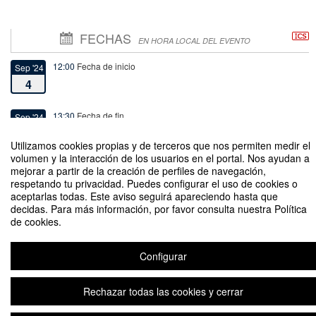
FECHAS
EN HORA LOCAL DEL EVENTO
12:00
Fecha de inicio
Sep '24
4
13:30
Fecha de fin
Sep '24
4
Utilizamos cookies propias y de terceros que nos permiten medir el
volumen y la interacción de los usuarios en el portal. Nos ayudan a
mejorar a partir de la creación de perfiles de navegación,
respetando tu privacidad. Puedes configurar el uso de cookies o
aceptarlas todas. Este aviso seguirá apareciendo hasta que
decidas. Para más información, por favor consulta nuestra Política
Inauguración Exposición Arte Poética, Sin Salida de Proyectil de Fulvio
de cookies.
Fernández
Organizado por Dirección de Extensión Cultural-Artística
Configurar
Rechazar todas las cookies y cerrar
Aviso legal
|
Contacto
Plataforma de organización de eventos Symposium
Copyright © 2026