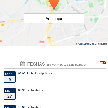
Ver mapa
©
OpenStreetMap
Contributors
FECHAS
EN HORA LOCAL DEL EVENTO
09:00
Fecha Inscripciones
Sep '24
9
08:30
Fecha de inicio
Nov '24
27
18:00
Fecha de fin
Nov '24