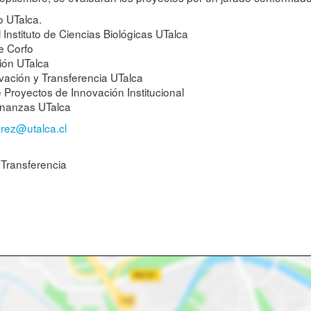
o UTalca.
Instituto de Ciencias Biológicas UTalca
e Corfo
ción UTalca
ovación y Transferencia UTalca
e Proyectos de Innovación Institucional
Finanzas UTalca
rez@utalca.cl
 Transferencia