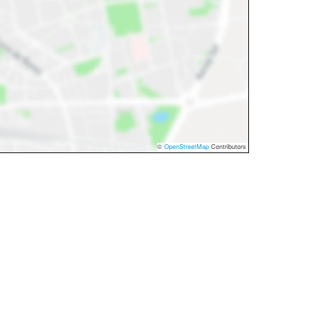
©
OpenStreetMap
Contributors