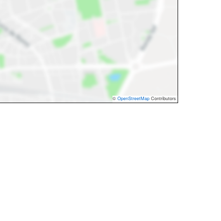
©
OpenStreetMap
Contributors