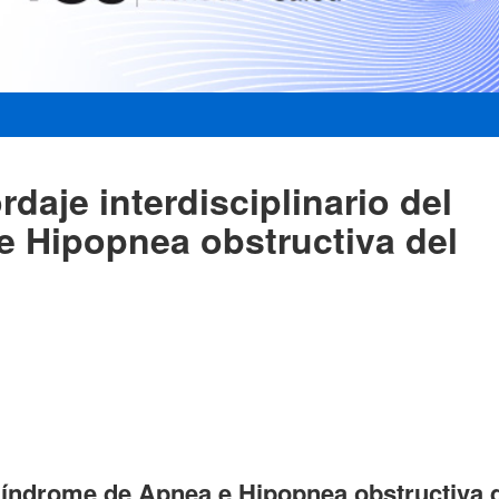
daje interdisciplinario del
 Hipopnea obstructiva del
l Síndrome de Apnea e Hipopnea obstructiva