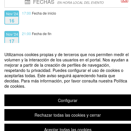
FECHAS
EN HORA LOCAL DEL EVENTO
17:00
Fecha de inicio
Nov '24
16
21:00
Fecha de fin
Nov '24
17
Utilizamos cookies propias y de terceros que nos permiten medir el
volumen y la interacción de los usuarios en el portal. Nos ayudan a
mejorar a partir de la creación de perfiles de navegación,
respetando tu privacidad. Puedes configurar el uso de cookies o
2° Feria "Mi Barrio Emprende" Innovación Local y Sustentable
aceptarlas todas. Este aviso seguirá apareciendo hasta que
decidas. Para más información, por favor consulta nuestra Política
Organizado por PF Alimentos en alianza con la Direccion de Innovación y
de cookies.
Transferencia - UTalca
Configurar
Aviso legal
|
Contacto
Plataforma de organización de eventos Symposium
Copyright © 2026
Rechazar todas las cookies y cerrar
Aceptar todas las cookies