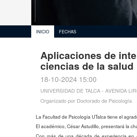
INICIO
FECHAS
Aplicaciones de intel
ciencias de la salud
18-10-2024 15:00
UNIVERSIDAD DE TALCA - AVENIDA LIR
Organizado por
Doctorado de Psicología
La Facultad de Psicología UTalca tiene el agrado
El académico, César Astudillo, presentará la ch
Con más de una década de experiencia en