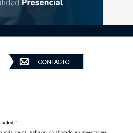
CONTACTO
a salud."
ado más de 40 trabajos, colaborado en invenciones