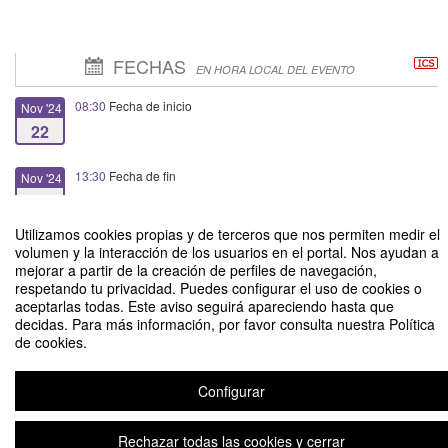
FECHAS
EN HORA LOCAL DEL EVENTO
08:30
Fecha de inicio
Nov '24
22
13:30
Fecha de fin
Nov '24
22
Utilizamos cookies propias y de terceros que nos permiten medir el
volumen y la interacción de los usuarios en el portal. Nos ayudan a
mejorar a partir de la creación de perfiles de navegación,
respetando tu privacidad. Puedes configurar el uso de cookies o
aceptarlas todas. Este aviso seguirá apareciendo hasta que
Seminario: El Arte como estrategia de promoción de salud en modelo de
decidas. Para más información, por favor consulta nuestra Política
salud familiar y comunitario
de cookies.
Organizado por Escuela de Kinesiología
Configurar
Aviso legal
|
Contacto
Plataforma de organización de eventos Symposium
Copyright © 2026
Rechazar todas las cookies y cerrar