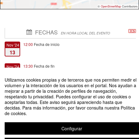
©
OpenStreetMap
Contributors
FECHAS
EN HORA LOCAL DEL EVENTO
12:00
Fecha de inicio
Nov '24
13
13:30
Fecha de fin
Nov '24
13
Utilizamos cookies propias y de terceros que nos permiten medir el
volumen y la interacción de los usuarios en el portal. Nos ayudan a
mejorar a partir de la creación de perfiles de navegación,
respetando tu privacidad. Puedes configurar el uso de cookies o
aceptarlas todas. Este aviso seguirá apareciendo hasta que
decidas. Para más información, por favor consulta nuestra Política
Conferencia Anual del Doctorado en Derecho: “El derecho de los niños,
de cookies.
niñas y adolescentes al acceso a la justicia y a recursos efectivos”
Organizado por Facultad de Ciencias Jurídicas y Sociales UTalca
Configurar