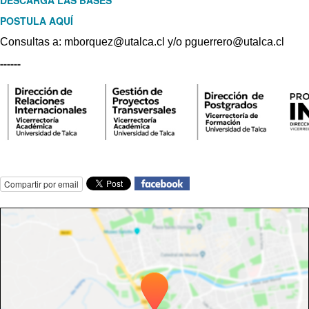
POSTULA AQUÍ
Consultas a: mborquez@utalca.cl y/o pguerrero@utalca.cl
------
Compartir por email