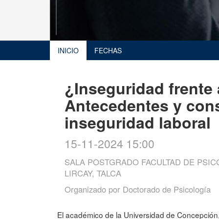
INICIO
FECHAS
¿Inseguridad frente 
Antecedentes y cons
inseguridad laboral
15-11-2024 15:00
SALA POSTGRADO FACULTAD DE PSICO
LIRCAY, TALCA
Organizado por
Doctorado de Psicología
El académico de la Universidad de Concepción,