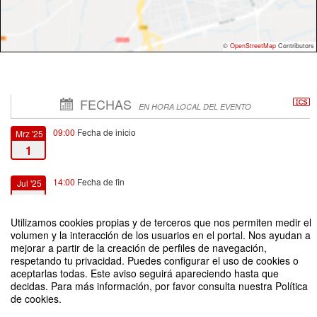
©
OpenStreetMap
Contributors
FECHAS
EN HORA LOCAL DEL EVENTO
09:00
Fecha de inicio
Mrz '25
1
14:00
Fecha de fin
Jul '25
31
Utilizamos cookies propias y de terceros que nos permiten medir el
volumen y la interacción de los usuarios en el portal. Nos ayudan a
mejorar a partir de la creación de perfiles de navegación,
respetando tu privacidad. Puedes configurar el uso de cookies o
aceptarlas todas. Este aviso seguirá apareciendo hasta que
CURSOS ONLINE - OPEN ACADEMY
decidas. Para más información, por favor consulta nuestra Política
de cookies.
Organizado por Santander Open Academy - Vicerrectoría Académica