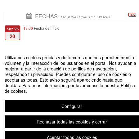
FECHAS
EN HORA LOCAL DEL EVENTO
19:00
Fecha de inicio
Mrz '25
20
20:30
Fecha de fin
Mrz '25
20
Utilizamos cookies propias y de terceros que nos permiten medir el
volumen y la interacción de los usuarios en el portal. Nos ayudan a
mejorar a partir de la creación de perfiles de navegación,
respetando tu privacidad. Puedes configurar el uso de cookies o
aceptarlas todas. Este aviso seguirá apareciendo hasta que
decidas. Para más información, por favor consulta nuestra Política
de cookies.
De academia y teatro: Una mirada al diseño escénico con enfoque popular
Organizado por Dirección de Extensión
Configurar
Rechazar todas las cookies y cerrar
Aviso legal
|
Contacto
Plataforma de organización de eventos Symposium
Copyright © 2026
Aceptar todas las cookies