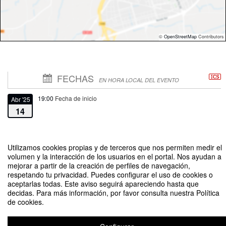
©
OpenStreetMap
Contributors
FECHAS
EN HORA LOCAL DEL EVENTO
19:00
Fecha de inicio
Abr '25
14
21:30
Fecha de fin
Abr '25
14
Utilizamos cookies propias y de terceros que nos permiten medir el
volumen y la interacción de los usuarios en el portal. Nos ayudan a
mejorar a partir de la creación de perfiles de navegación,
respetando tu privacidad. Puedes configurar el uso de cookies o
aceptarlas todas. Este aviso seguirá apareciendo hasta que
decidas. Para más información, por favor consulta nuestra Política
de cookies.
Obra de teatro “De cómo me convertí en Mistral”. Solange Lackington
Organizado por Dirección de Extensión