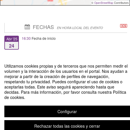
©
OpenStreetMap
Contributors
FECHAS
EN HORA LOCAL DEL EVENTO
16:30
Fecha de inicio
Abr '25
24
18:00
Fecha de fin
Abr '25
24
Utilizamos cookies propias y de terceros que nos permiten medir el
volumen y la interacción de los usuarios en el portal. Nos ayudan a
mejorar a partir de la creación de perfiles de navegación,
respetando tu privacidad. Puedes configurar el uso de cookies o
aceptarlas todas. Este aviso seguirá apareciendo hasta que
decidas. Para más información, por favor consulta nuestra Política
de cookies.
Laboratorio docente: "Arte como herramienta de aprendizaje"
Organizado por Dirección de Extensión
Configurar
Rechazar todas las cookies y cerrar
Aviso legal
|
Contacto
Plataforma de organización de eventos Symposium
Copyright © 2026