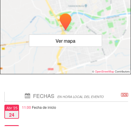
Ver mapa
©
OpenStreetMap
Contributors
FECHAS
EN HORA LOCAL DEL EVENTO
11:00
Fecha de inicio
Abr '25
24
17:00
Fecha de fin
Jul '25