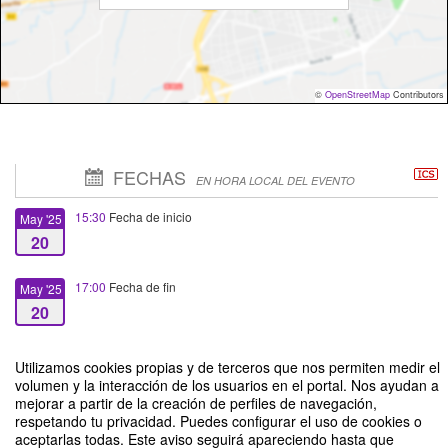
©
OpenStreetMap
Contributors
FECHAS
EN HORA LOCAL DEL EVENTO
15:30
Fecha de inicio
May '25
20
17:00
Fecha de fin
May '25
20
Utilizamos cookies propias y de terceros que nos permiten medir el
volumen y la interacción de los usuarios en el portal. Nos ayudan a
mejorar a partir de la creación de perfiles de navegación,
respetando tu privacidad. Puedes configurar el uso de cookies o
Ciclo de Charlas de Propiedad Industrial - "Presentación de una Solicitud de
aceptarlas todas. Este aviso seguirá apareciendo hasta que
Marcas"