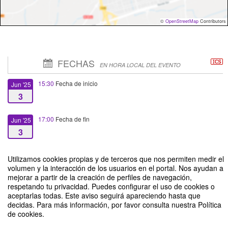
©
OpenStreetMap
Contributors
FECHAS
EN HORA LOCAL DEL EVENTO
15:30
Fecha de inicio
Jun '25
3
17:00
Fecha de fin
Jun '25
3
Utilizamos cookies propias y de terceros que nos permiten medir el
volumen y la interacción de los usuarios en el portal. Nos ayudan a
mejorar a partir de la creación de perfiles de navegación,
respetando tu privacidad. Puedes configurar el uso de cookies o
Ciclo de Charlas de Propiedad Industrial - "Presentación de una Solicitud de
aceptarlas todas. Este aviso seguirá apareciendo hasta que
Patentes"
decidas. Para más información, por favor consulta nuestra Política
de cookies.
Organizado por INAPI - Dirección de Innovación y Transferencia -
Vicerrectoría Académica