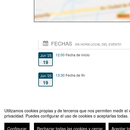
FECHAS
EN HORA LOCAL DEL EVENTO
12:00
Fecha de inicio
Jun '25
19
13:30
Fecha de fin
Jun '25
19
Utilizamos cookies propias y de terceros que nos permiten medir el v
privacidad. Puedes configurar el uso de cookies o aceptarlas todas.
Charla Lanzamiento Programa Atrévete a Emprender 2025 - "
Configurar
Rechazar todas las cookies y cerrar
Aceptar t