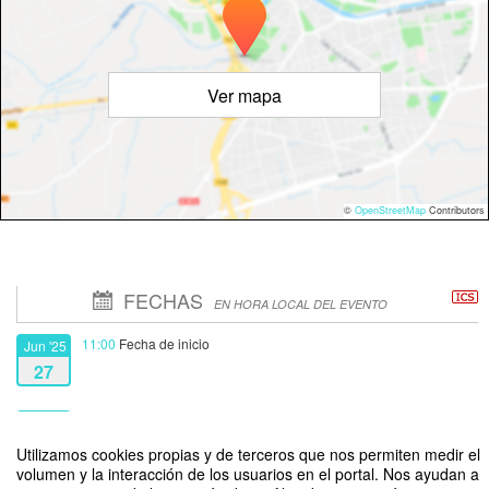
Ver mapa
©
OpenStreetMap
Contributors
FECHAS
EN HORA LOCAL DEL EVENTO
11:00
Fecha de inicio
Jun '25
27
12:30
Fecha de fin
Jun '25
27
Utilizamos cookies propias y de terceros que nos permiten medir el
volumen y la interacción de los usuarios en el portal. Nos ayudan a