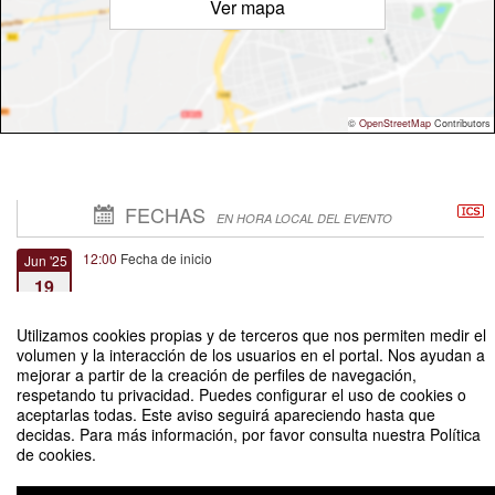
Ver mapa
©
OpenStreetMap
Contributors
FECHAS
EN HORA LOCAL DEL EVENTO
12:00
Fecha de inicio
Jun '25
19
Utilizamos cookies propias y de terceros que nos permiten medir el
13:00
Fecha de fin
Jun '25
volumen y la interacción de los usuarios en el portal. Nos ayudan a
19
mejorar a partir de la creación de perfiles de navegación,
respetando tu privacidad. Puedes configurar el uso de cookies o
aceptarlas todas. Este aviso seguirá apareciendo hasta que
decidas. Para más información, por favor consulta nuestra Política
de cookies.
2° Taller de Formulación de Proyectos 2025// ONLINE
Organizado por DAOI