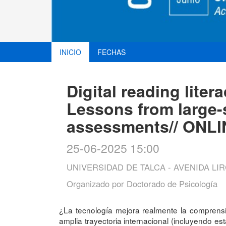
INICIO
FECHAS
Digital reading liter
Lessons from large-
assessments// ONLI
25-06-2025 15:00
UNIVERSIDAD DE TALCA - AVENIDA LIR
Organizado por
Doctorado de Psicología
¿La tecnología mejora realmente la comprensió
amplia trayectoria internacional (incluyendo e