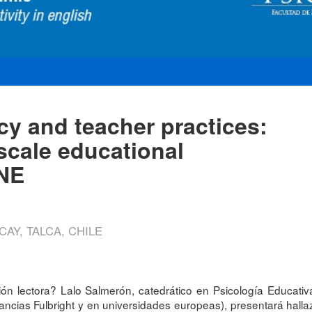
acy and teacher practices:
scale educational
NE
CAY, TALCA, CHILE
n lectora? Lalo Salmerón, catedrático en Psicología Educativ
stancias Fulbright y en universidades europeas), presentará ha