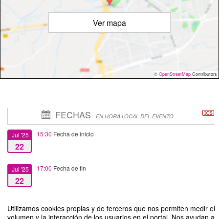
Ver mapa
©
OpenStreetMap
Contributors
FECHAS
EN HORA LOCAL DEL EVENTO
15:30
Fecha de inicio
Jul '25
22
17:00
Fecha de fin
Jul '25
22
Utilizamos cookies propias y de terceros que nos permiten medir el
volumen y la interacción de los usuarios en el portal. Nos ayudan a