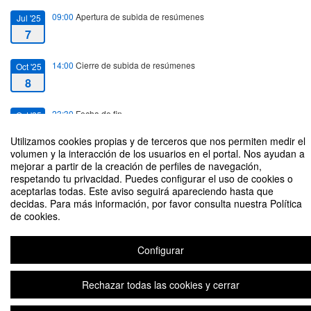
09:00
Apertura de subida de resúmenes
Jul '25
7
14:00
Cierre de subida de resúmenes
Oct '25
8
23:30
Fecha de fin
Oct '25
8
Utilizamos cookies propias y de terceros que nos permiten medir el
volumen y la interacción de los usuarios en el portal. Nos ayudan a
mejorar a partir de la creación de perfiles de navegación,
respetando tu privacidad. Puedes configurar el uso de cookies o
aceptarlas todas. Este aviso seguirá apareciendo hasta que
decidas. Para más información, por favor consulta nuestra Política
UTalca y 100 palabras// ONLINE
de cookies.
Organizado por Programa de Formación Fundamental
Configurar
Aviso legal
|
Contacto
Plataforma de organización de eventos Symposium
Rechazar todas las cookies y cerrar
Copyright © 2026