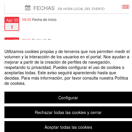
FECHAS
EN HORA LOCAL DEL EVENTO
09:00
Fecha de inicio
Ago '25
1
23:55
Fecha de fin
Ago '25
18
Utilizamos cookies propias y de terceros que nos permiten medir el
volumen y la interacción de los usuarios en el portal. Nos ayudan a
mejorar a partir de la creación de perfiles de navegación,
respetando tu privacidad. Puedes configurar el uso de cookies o
aceptarlas todas. Este aviso seguirá apareciendo hasta que
decidas. Para más información, por favor consulta nuestra Política
Curso Santander Teaching with Purpose - ONLINE
de cookies.
Organizado por Santander Open Academy - MetaRed by Uni>ersia
Configurar
Aviso legal
|
Contacto
Plataforma de organización de eventos Symposium
Rechazar todas las cookies y cerrar
Copyright © 2026
Aceptar todas las cookies