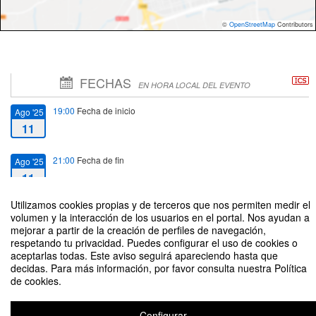
©
OpenStreetMap
Contributors
FECHAS
EN HORA LOCAL DEL EVENTO
19:00
Fecha de inicio
Ago '25
11
21:00
Fecha de fin
Ago '25
11
Utilizamos cookies propias y de terceros que nos permiten medir el
volumen y la interacción de los usuarios en el portal. Nos ayudan a
mejorar a partir de la creación de perfiles de navegación,
respetando tu privacidad. Puedes configurar el uso de cookies o
aceptarlas todas. Este aviso seguirá apareciendo hasta que
“Míster Shakespeare” Obra teatral. Dramaturgia e Interpretación: Marco
decidas. Para más información, por favor consulta nuestra Política
Antonio de la Parra
de cookies.
Organizado por Dirección de extensión Cultural y Artística Universidad de
Talca.
Configurar