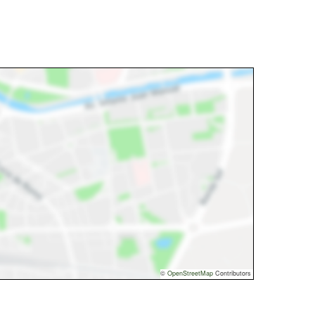
©
OpenStreetMap
Contributors