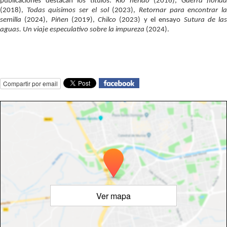
publicaciones destacan los títulos: 
Río herido 
(2016), 
Guerra florida
(2018), 
Todas quisimos ser el sol 
(2023), 
Retornar para encontrar la
semilla 
(2024), 
Piñen 
(2019), 
Chilco 
(2023) y el ensayo 
Sutura de las
aguas. Un viaje especulativo sobre la impureza
 (2024).
Compartir por email
Ver mapa