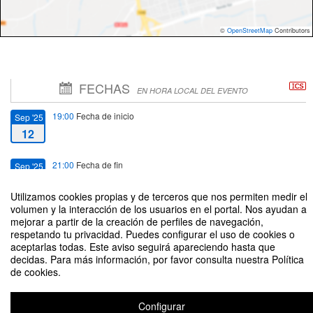
©
OpenStreetMap
Contributors
FECHAS
EN HORA LOCAL DEL EVENTO
19:00
Fecha de inicio
Sep '25
12
21:00
Fecha de fin
Sep '25
12
Utilizamos cookies propias y de terceros que nos permiten medir el
volumen y la interacción de los usuarios en el portal. Nos ayudan a
mejorar a partir de la creación de perfiles de navegación,
respetando tu privacidad. Puedes configurar el uso de cookies o
aceptarlas todas. Este aviso seguirá apareciendo hasta que
decidas. Para más información, por favor consulta nuestra Política
Café Literario Talca: Daniela Catrileo "La pulsión de escribir". Conduce:
de cookies.
Lilian Barraza
Organizado por Dirección de Extensión Cultural y Artística
Configurar