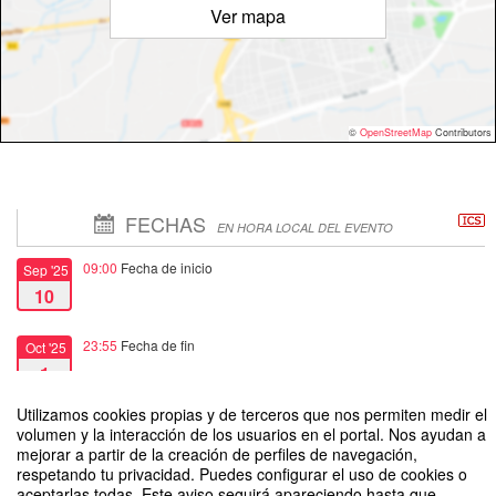
Ver mapa
©
OpenStreetMap
Contributors
FECHAS
EN HORA LOCAL DEL EVENTO
09:00
Fecha de inicio
Sep '25
10
23:55
Fecha de fin
Oct '25
1
Utilizamos cookies propias y de terceros que nos permiten medir el
volumen y la interacción de los usuarios en el portal. Nos ayudan a
mejorar a partir de la creación de perfiles de navegación,
respetando tu privacidad. Puedes configurar el uso de cookies o
aceptarlas todas. Este aviso seguirá apareciendo hasta que