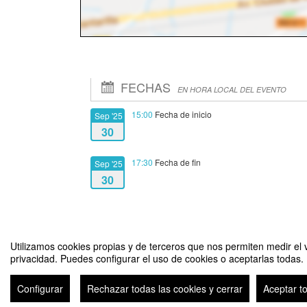
FECHAS
EN HORA LOCAL DEL EVENTO
15:00
Fecha de inicio
Sep '25
30
17:30
Fecha de fin
Sep '25
30
Utilizamos cookies propias y de terceros que nos permiten medir el v
privacidad. Puedes configurar el uso de cookies o aceptarlas todas.
Lanzamiento Proyecto Fia "Validación agronómica y comercial 
Configurar
Rechazar todas las cookies y cerrar
Aceptar t
Avi