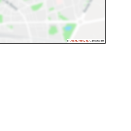
©
OpenStreetMap
Contributors