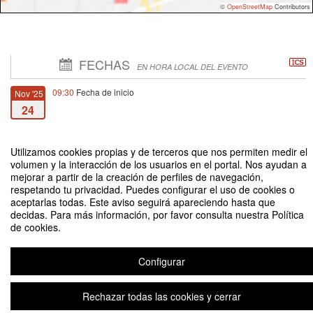
©
OpenStreetMap
Contributors
FECHAS
EN HORA LOCAL DEL EVENTO
09:30
Fecha de inicio
Nov '25
24
11:00
Fecha de fin
Nov '25
Utilizamos cookies propias y de terceros que nos permiten medir el
24
volumen y la interacción de los usuarios en el portal. Nos ayudan a
mejorar a partir de la creación de perfiles de navegación,
respetando tu privacidad. Puedes configurar el uso de cookies o
aceptarlas todas. Este aviso seguirá apareciendo hasta que
decidas. Para más información, por favor consulta nuestra Política
de cookies.
Presentación Seminario Primera Bienal Iberoamericana de la Creación & el
Territorio '25
Configurar
Rechazar todas las cookies y cerrar
Aviso legal
|
Contacto
Plataforma de organización de eventos Symposium
Copyright © 2026