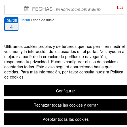
FECHAS
EN HORA LOCAL DEL EVENTO
19:00
Fecha de inicio
Dic '25
4
21:00
Fecha de fin
Dic '25
Utilizamos cookies propias y de terceros que nos permiten medir el
4
volumen y la interacción de los usuarios en el portal. Nos ayudan a
mejorar a partir de la creación de perfiles de navegación,
respetando tu privacidad. Puedes configurar el uso de cookies o
aceptarlas todas. Este aviso seguirá apareciendo hasta que
decidas. Para más información, por favor consulta nuestra Política
de cookies.
Inauguración exposición “Bandada somos todos” de Ximena García
Organizado por Dirección de Extensión Cultural y Artística
Configurar
Rechazar todas las cookies y cerrar
Aviso legal
|
Contacto
Plataforma de organización de eventos Symposium
Copyright © 2026
Aceptar todas las cookies