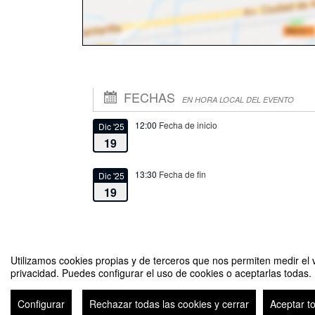
FECHAS
EN HORA LOCAL DEL EVENTO
12:00
Fecha de inicio
Dic '25
19
13:30
Fecha de fin
Dic '25
19
Utilizamos cookies propias y de terceros que nos permiten medir el v
privacidad. Puedes configurar el uso de cookies o aceptarlas todas.
Lanzamiento del libro "50 años del movimiento estudiantil"
Configurar
Rechazar todas las cookies y cerrar
Aceptar t