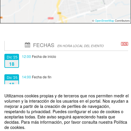
©
OpenStreetMap
Contributors
FECHAS
EN HORA LOCAL DEL EVENTO
12:00
Fecha de inicio
Dic '25
18
14:00
Fecha de fin
Dic '25
18
Utilizamos cookies propias y de terceros que nos permiten medir el
volumen y la interacción de los usuarios en el portal. Nos ayudan a
mejorar a partir de la creación de perfiles de navegación,
respetando tu privacidad. Puedes configurar el uso de cookies o
aceptarlas todas. Este aviso seguirá apareciendo hasta que
3° DECLARATÓN UTALCA - Convierte tu Idea en una Invención, Campus
decidas. Para más información, por favor consulta nuestra Política
Curicó
de cookies.