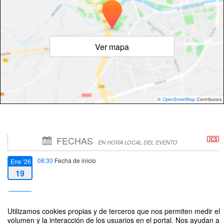
Ver mapa
©
OpenStreetMap
Contributors
FECHAS
EN HORA LOCAL DEL EVENTO
08:30
Fecha de inicio
Ene '26
19
14:00
Fecha de fin
Ene '26
20
Utilizamos cookies propias y de terceros que nos permiten medir el
volumen y la interacción de los usuarios en el portal. Nos ayudan a