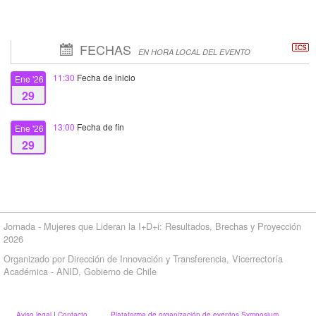
FECHAS
EN HORA LOCAL DEL EVENTO
11:30
Fecha de inicio
Ene '26
29
13:00
Fecha de fin
Ene '26
29
Jornada - Mujeres que Lideran la I+D+i: Resultados, Brechas y Proyección
2026
Organizado por Dirección de Innovación y Transferencia, Vicerrectoría
Académica - ANID, Gobierno de Chile
Aviso legal
|
Contacto
Plataforma de organización de eventos Symposium