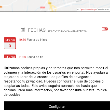
©
OpenStreetMap
Contributors
FECHAS
EN HORA LOCAL DEL EVENTO
10:30
Fecha de inicio
Mrz '26
3
11:30
Fecha de fin
Mrz '26
4
Utilizamos cookies propias y de terceros que nos permiten medir el
volumen y la interacción de los usuarios en el portal. Nos ayudan a
mejorar a partir de la creación de perfiles de navegación,
respetando tu privacidad. Puedes configurar el uso de cookies o
aceptarlas todas. Este aviso seguirá apareciendo hasta que
decidas. Para más información, por favor consulta nuestra Política
Conoce a los candidatos, sus propuestas y visiones sobre nuestra
de cookies.
Universidad.
Organizado por Rectoría
Configurar