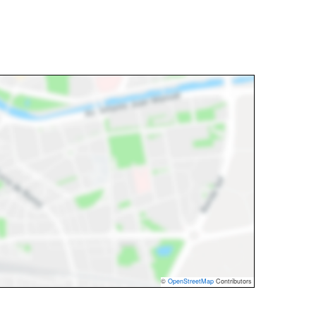
©
OpenStreetMap
Contributors