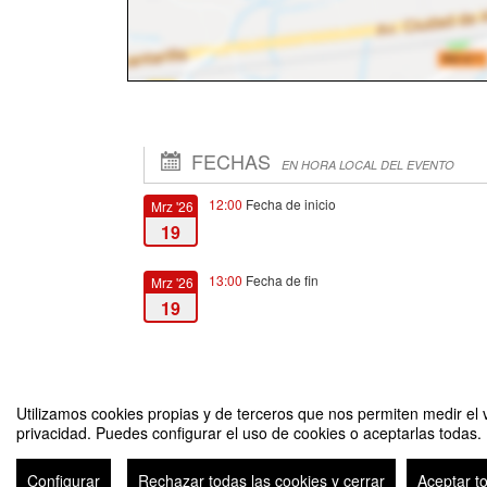
FECHAS
EN HORA LOCAL DEL EVENTO
12:00
Fecha de inicio
Mrz '26
19
13:00
Fecha de fin
Mrz '26
19
Utilizamos cookies propias y de terceros que nos permiten medir el v
privacidad. Puedes configurar el uso de cookies o aceptarlas todas.
Debate Rectoría 2026 - 2030 Segunda Vuelta
Configurar
Rechazar todas las cookies y cerrar
Aceptar t