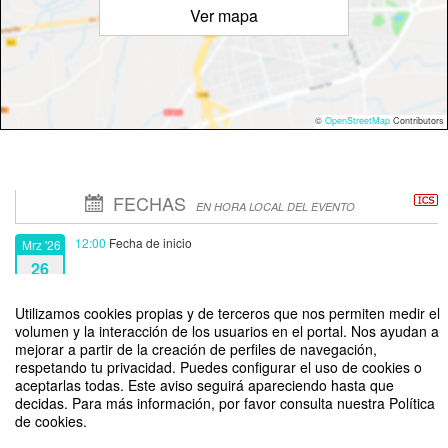
Ver mapa
©
OpenStreetMap
Contributors
FECHAS
EN HORA LOCAL DEL EVENTO
12:00
Fecha de inicio
Mrz '26
26
Utilizamos cookies propias y de terceros que nos permiten medir el
13:00
Fecha de fin
Mrz '26
volumen y la interacción de los usuarios en el portal. Nos ayudan a
26
mejorar a partir de la creación de perfiles de navegación,
respetando tu privacidad. Puedes configurar el uso de cookies o
aceptarlas todas. Este aviso seguirá apareciendo hasta que
decidas. Para más información, por favor consulta nuestra Política
de cookies.